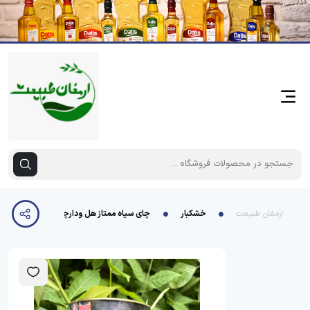
ارمغان طبیعت
خشکبار
چای سیاه ممتاز هل ودارچین قوطی