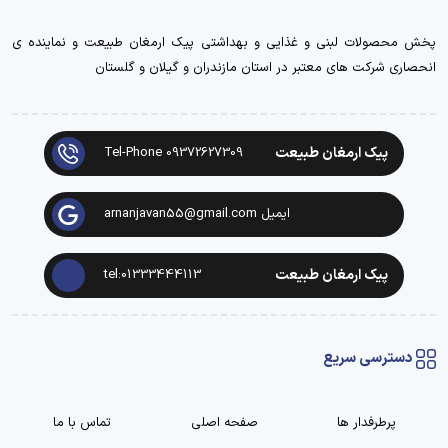
پخش محصولات لبنی و غذایی و بهداشتی پیک ارمغان طبیعت و نماینده ی
انحصاری شرکت های معتبر در استان مازندران و گیلان و گلستان
پیک ارمغان طبیعت
Tel-Phone 09372627309
ایمیل arnanjavan55@gmail.com
پیک ارمغان طبیعت
tel:01333444113
دسترسی سریع
پرطرفدار ها
صفحه اصلی
تماس با ما