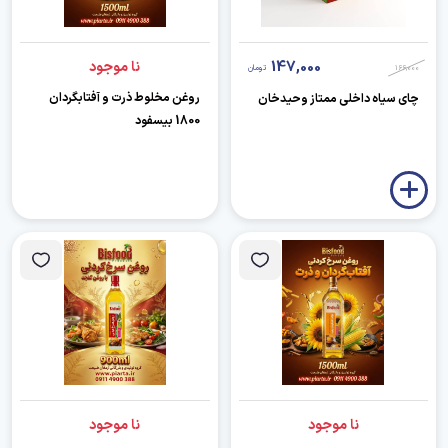
147,000
نا موجود
166,000
تومان
روغن مخلوط ذرت و آفتابگردان
چای سیاه داخلی ممتاز وحیدخان
1800 بیسفود
نا موجود
نا موجود