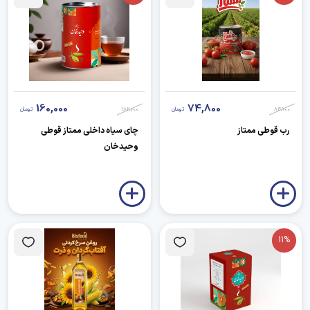
160,000
74,800
84,900
تومان
182,000
تومان
رب قوطی ممتاز
چای سیاه داخلی ممتاز قوطی
وحیدخان
11%