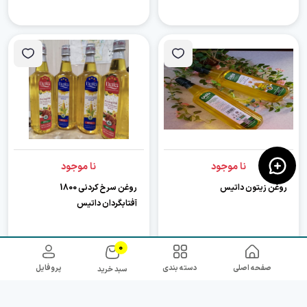
نا موجود
نا موجود
روغن زیتون داتیس
روغن سرخ کردنی 1800
آفتابگردان داتیس
0
صفحه اصلی
دسته بندی
پروفایل
سبد خرید