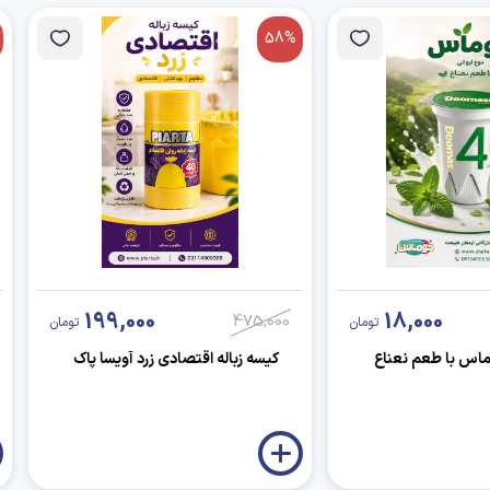
58%
199,000
18,000
475,000
تومان
تومان
ماس با طعم نعناع
کیسه زباله اقتصادی زرد آویسا پاک