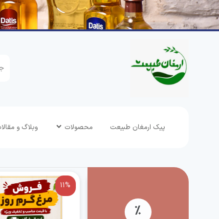
پیک ارمغان طبیعت
محصولات
وبلاگ و مقالا
11%
54%
٪