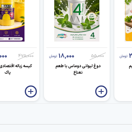
000
18,000
2
475,000
55,000
تومان
تومان
م
دوغ لیوانی دوماس با طعم
کیسه زباله اقتصادی 
نعناع
پاک