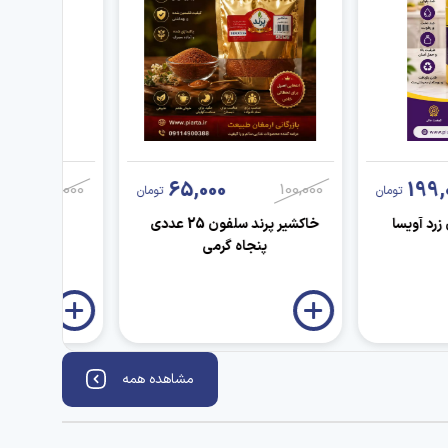
65,000
199,
100,000
100,000
تومان
تومان
زرد آویسا
خاکشیر پرند سلفون 25 عددی
تخم شربتی 
پنجاه گرمی
25عددی پنجاه گرمی
مشاهده همه