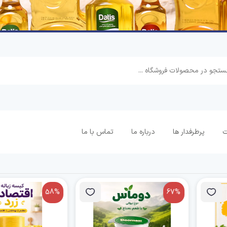
ت
پرطرفدار ها
درباره ما
تماس با ما
58%
67%