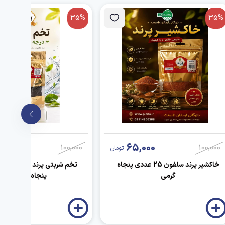
35%
35%
,000
65,000
100,000
100,000
تومان
خاکشیر پرند سلفون 25 عددی پنجاه
ت
گرمی
پنجاه گرمی