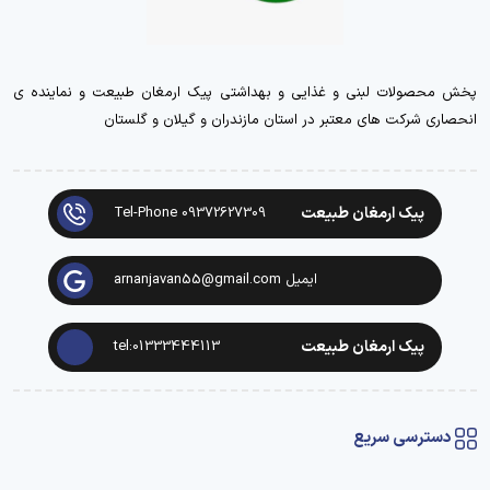
پخش محصولات لبنی و غذایی و بهداشتی پیک ارمغان طبیعت و نماینده ی
انحصاری شرکت های معتبر در استان مازندران و گیلان و گلستان
پیک ارمغان طبیعت
Tel-Phone 09372627309
ایمیل arnanjavan55@gmail.com
پیک ارمغان طبیعت
tel:01333444113
دسترسی سریع