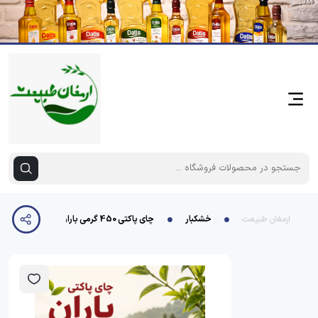
ارمغان طبیعت
خشکبار
چای پاکتی 450 گرمی باران گرکرود