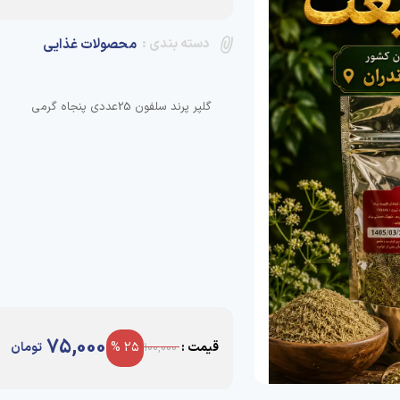
دسته بندی :
محصولات غذایی
گلپر پرند سلفون 25عددی پنجاه گرمی
75,000
قیمت :
25 %
تومان
100,000