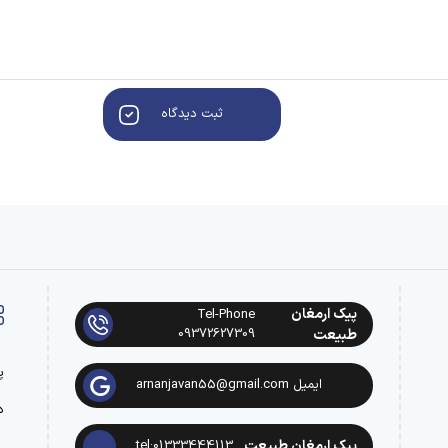
ثبت دیدگاه
پیک ارمغان
Tel-Phone
09372627309
طبیعت
پ
ایمیل arnanjavan55@gmail.com
د
پیک ارمغان طبیعت
tel:01333444113