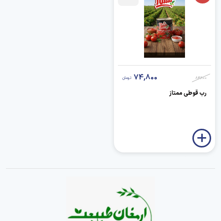
74,800
84,900
تومان
رب قوطی ممتاز