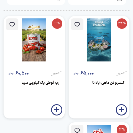
19%
34%
60,500
65,000
99,000
تومان
74,900
تومان
کنسرو تن ماهی آپادانا
رب قوطی یک کیلویی سید
12%