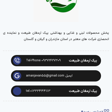
پخش محصولات لبنی و غذایی و بهداشتی پیک ارمغان طبیعت و نماینده ی
انحصاری شرکت های معتبر در استان مازندران و گیلان و گلستان
پیک ارمغان طبیعت
Tel-Phone 09372627309
ایمیل arnanjavan55@gmail.com
پیک ارمغان طبیعت
tel:01333444113
دسترسی سریع