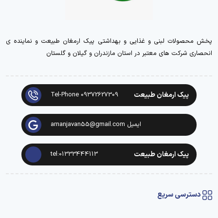
پخش محصولات لبنی و غذایی و بهداشتی پیک ارمغان طبیعت و نماینده ی
انحصاری شرکت های معتبر در استان مازندران و گیلان و گلستان
پیک ارمغان طبیعت
Tel-Phone 09372627309
ایمیل arnanjavan55@gmail.com
پیک ارمغان طبیعت
tel:01333444113
دسترسی سریع