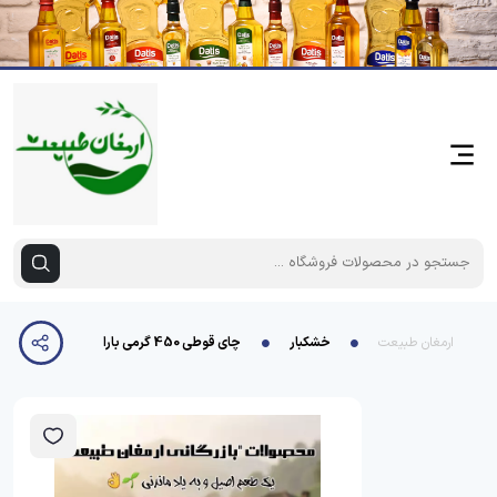
ارمغان طبیعت
خشکبار
چای قوطی 450 گرمی باران گرکرود