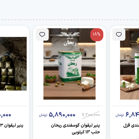
18%
,000
5,890,000
6,84
7,200,000
تومان
تومان
فندی قزل
پنیر لیقوان گوسفندی ریحان
پنیر لیقوان ۱۳ کیلو گرم
حلب 13 کیلویی