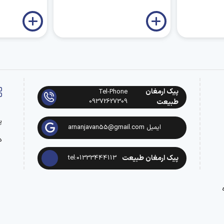
پیک ارمغان
Tel-Phone
09372627309
طبیعت
پ
ایمیل arnanjavan55@gmail.com
د
پیک ارمغان طبیعت
tel:01333444113