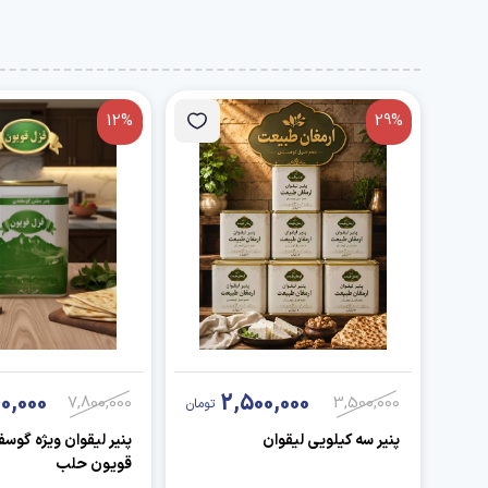
12%
29%
0,000
2,500,000
7,800,000
3,500,000
تومان
پنیر سه کیلویی لیقوان
پنیر لیقوان ویژه گوس
قویون حلب