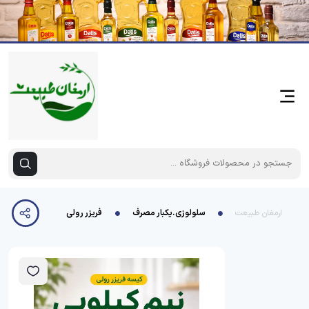
ارمغان طبیعت
سلولوزی.یکبار مصرف
فریزر رولی نیم کیلویی زخیم 25 آویسا پاک در35