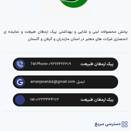
پخش محصولات لبنی و غذایی و بهداشتی پیک ارمغان طبیعت و نماینده ی
انحصاری شرکت های معتبر در استان مازندران و گیلان و گلستان
پیک ارمغان طبیعت
Tel-Phone 09372627309
ایمیل arnanjavan55@gmail.com
پیک ارمغان طبیعت
tel:01333444113
دسترسی سریع