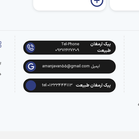
پیک ارمغان
Tel-Phone
09372627309
طبیعت
پ
ایمیل arnanjavan55@gmail.com
د
پیک ارمغان طبیعت
tel:01333444113