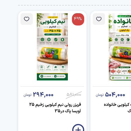
49%
294,000
504,000
581,000
تومان
تومان
 کیلویی خانواده
فریزر رولی نیم کیلویی زخیم 25
ک
آویسا پاک در35