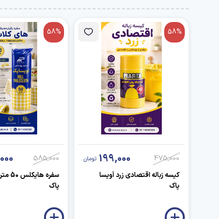
58%
58%
000
199,000
585,000
475,000
تومان
کیسه زباله اقتصادی زرد آویسا
سفره های
پاک
پاک