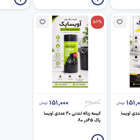
58%
151,000
151,0
360,000
تومان
تومان
زباله لندنی 20 عددی آویسا
کیسه زباله لندنی 20 عددی آویسا
پاک 65در 80