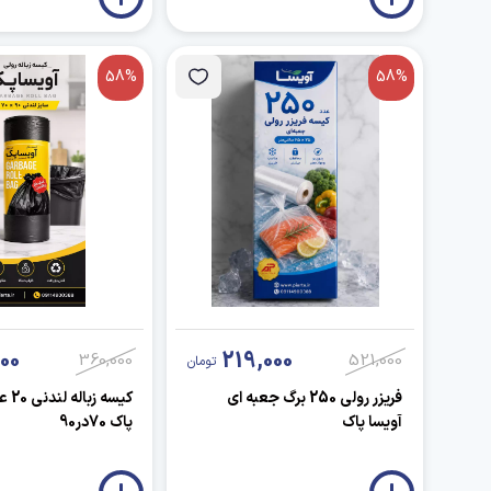
58%
58%
00
219,000
360,000
521,000
تومان
فریزر رولی 250 برگ جعبه ای
کیسه 
آویسا پاک
پاک 70در90