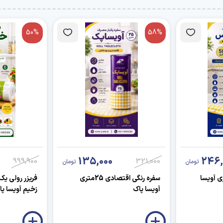
50%
58%
135,000
246,
999,900
321,000
تومان
تومان
کلس 50 متری آویسا
سفره رنگی اقتصادی 25متری
فریزر رولی یک
آویسا پاک
زخیم آویسا پا