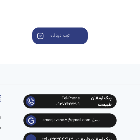
ثبت دیدگاه
پیک ارمغان
Tel-Phone
09372627309
طبیعت
پ
ایمیل arnanjavan55@gmail.com
د
پیک ارمغان طبیعت
tel:01333444113