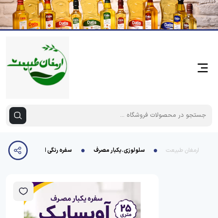
ارمغان طبیعت
سلولوزی.یکبار مصرف
سفره رنگی اقتصادی 25متری آویسا پاک