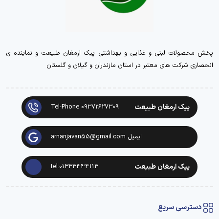
پخش محصولات لبنی و غذایی و بهداشتی پیک ارمغان طبیعت و نماینده ی
انحصاری شرکت های معتبر در استان مازندران و گیلان و گلستان
پیک ارمغان طبیعت
Tel-Phone 09372627309
ایمیل arnanjavan55@gmail.com
پیک ارمغان طبیعت
tel:01333444113
دسترسی سریع