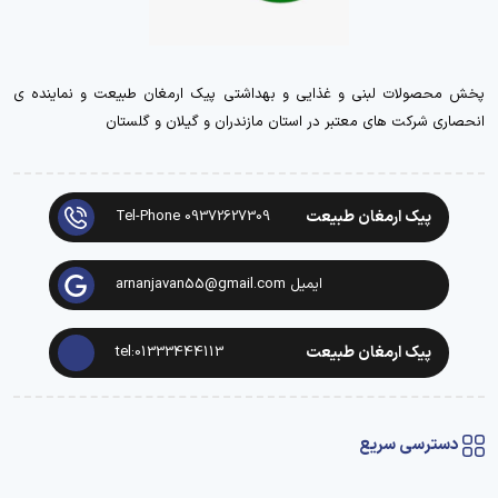
پخش محصولات لبنی و غذایی و بهداشتی پیک ارمغان طبیعت و نماینده ی
انحصاری شرکت های معتبر در استان مازندران و گیلان و گلستان
پیک ارمغان طبیعت
Tel-Phone 09372627309
ایمیل arnanjavan55@gmail.com
پیک ارمغان طبیعت
tel:01333444113
دسترسی سریع