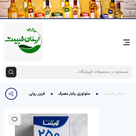
ارمغان طبیعت
سلولوزی.یکبار مصرف
فریزر رولی 250 برگ جعبه ای آویسا پاک