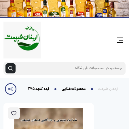
ارمغان طبیعت
محصولات غذایی
ارده کنجد 275 گرمی «6 عددی» نیاکان