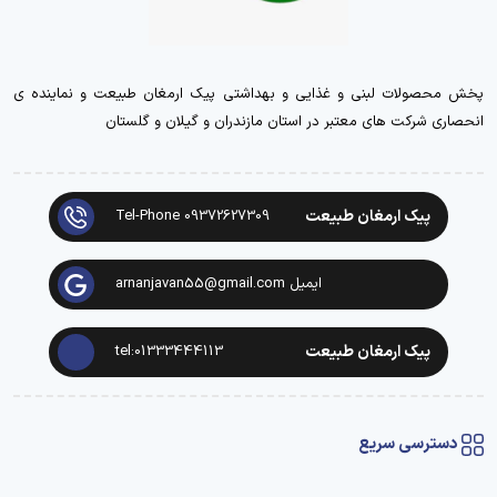
پخش محصولات لبنی و غذایی و بهداشتی پیک ارمغان طبیعت و نماینده ی
انحصاری شرکت های معتبر در استان مازندران و گیلان و گلستان
پیک ارمغان طبیعت
Tel-Phone 09372627309
ایمیل arnanjavan55@gmail.com
پیک ارمغان طبیعت
tel:01333444113
دسترسی سریع