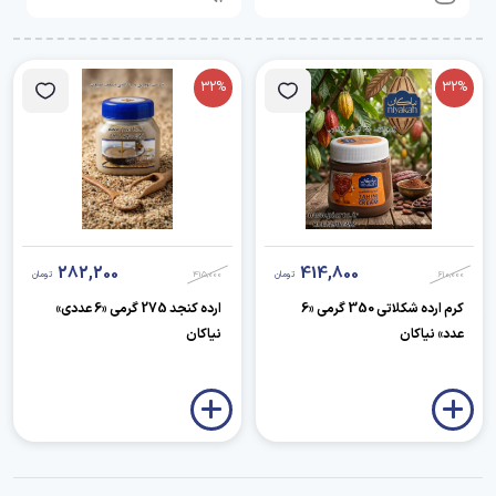
32%
32%
282,200
414,800
610,000
تومان
415,000
تومان
کرم ارده شکلاتی 350 گرمی «6
ارده کنجد 275 گرمی «6 عددی»
عدد» نیاکان
نیاکان