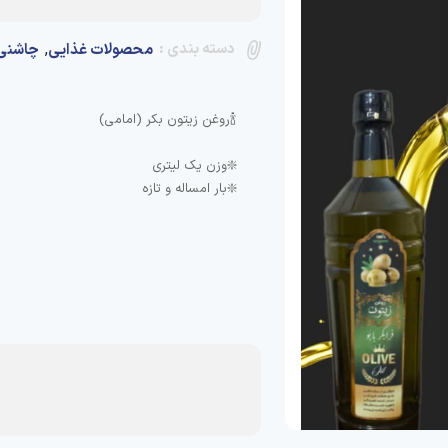
دسته بندی :
,
محصولات غذایی
چاشنی 
❇️بار امساله و تازه