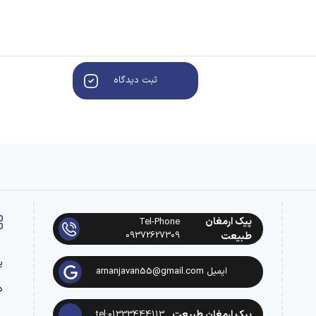
ثبت دیدگاه
پیک ارمغان
Tel-Phone
09372627309
طبیعت
پ
ایمیل arnanjavan55@gmail.com
د
پیک ارمغان طبیعت
tel:01333444113