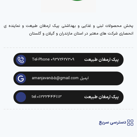
پخش محصولات لبنی و غذایی و بهداشتی پیک ارمغان طبیعت و نماینده ی
انحصاری شرکت های معتبر در استان مازندران و گیلان و گلستان
پیک ارمغان طبیعت
Tel-Phone 09372627309
ایمیل arnanjavan55@gmail.com
پیک ارمغان طبیعت
tel:01333444113
دسترسی سریع