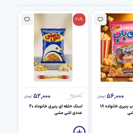
20%
52,000
56,000
65,000
تومان
تومان
اسنک فیلی پاپ پنیری خانواده 18
اسنک حلقه ای پنیری خانوداه 20
شی
عددی اشی مشی