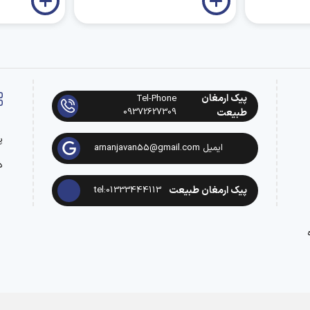
پیک ارمغان
Tel-Phone
09372627309
طبیعت
پ
ایمیل arnanjavan55@gmail.com
د
پیک ارمغان طبیعت
tel:01333444113