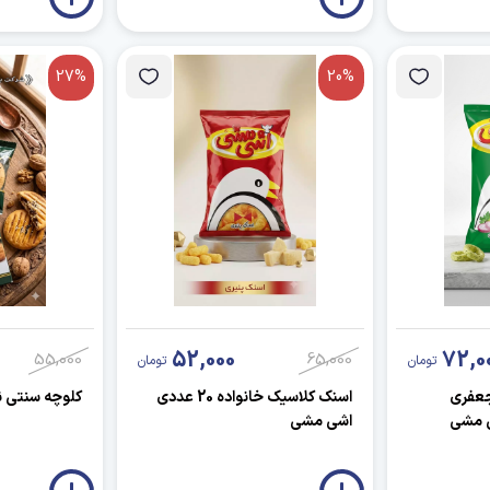
27%
20%
52,000
72,0
55,000
65,000
تومان
تومان
جعفری
اسنک کلاسیک خانواده 20 عددی
کلوچه سنتی ن
اشی مشی