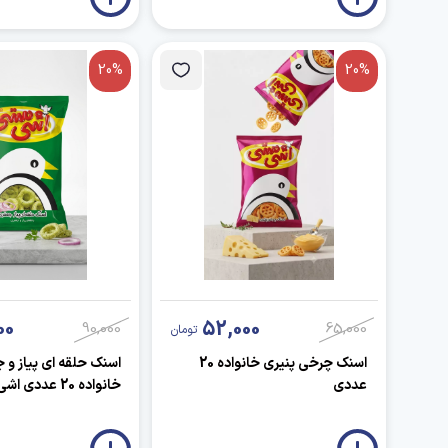
20%
20%
00
52,000
90,000
65,000
تومان
اسنک چرخی پنیری خانواده 20
اسنک حلقه ای پیاز و 
عددی
خانواده 20 عددی اشی مشی