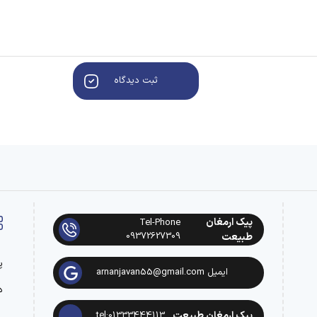
ثبت دیدگاه
پیک ارمغان
Tel-Phone
09372627309
طبیعت
پ
ایمیل arnanjavan55@gmail.com
د
پیک ارمغان طبیعت
tel:01333444113