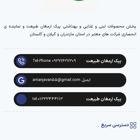
پخش محصولات لبنی و غذایی و بهداشتی پیک ارمغان طبیعت و نماینده ی
انحصاری شرکت های معتبر در استان مازندران و گیلان و گلستان
پیک ارمغان طبیعت
Tel-Phone 09372627309
ایمیل arnanjavan55@gmail.com
پیک ارمغان طبیعت
tel:01333444113
دسترسی سریع