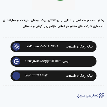
پخش محصولات لبنی و غذایی و بهداشتی پیک ارمغان طبیعت و نماینده ی
انحصاری شرکت های معتبر در استان مازندران و گیلان و گلستان
پیک ارمغان طبیعت
Tel-Phone 09372627309
ایمیل arnanjavan55@gmail.com
پیک ارمغان طبیعت
tel:01333444113
دسترسی سریع