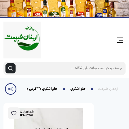
ارمغان طبیعت
حلوا شکری
حلوا شکری 30 گرمی جعبه دار «180عددی» نیاکان