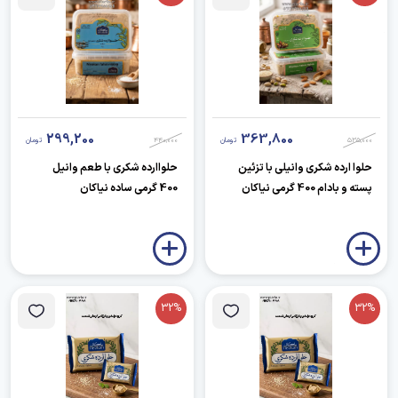
299,200
363,800
535,000
تومان
440,000
تومان
حلوا ارده شکری وانیلی با تزئین
حلواارده شکری با طعم وانیل
پسته و بادام 400 گرمی نیاکان
400 گرمی ساده نیاکان
32%
32%