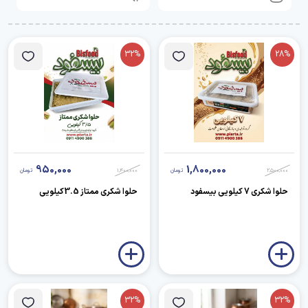
32%
28%
950,000
1,800,000
2,500,000
تومان
1,400,000
تومان
حلوا شکری 7 کیلویی بیسفود
حلوا شکری ممتاز 3.5کیلویی
32%
32%