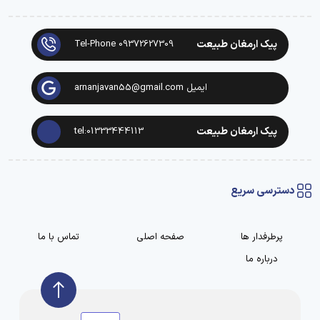
پیک ارمغان طبیعت
Tel-Phone 09372627309
ایمیل arnanjavan55@gmail.com
پیک ارمغان طبیعت
tel:01333444113
دسترسی سریع
پرطرفدار ها
صفحه اصلی
تماس با ما
درباره ما