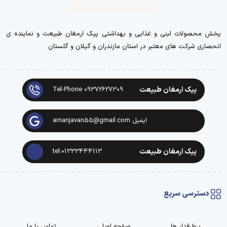
پخش محصولات لبنی و غذایی و بهداشتی پیک ارمغان طبیعت و نماینده ی
انحصاری شرکت های معتبر در استان مازندران و گیلان و گلستان
پیک ارمغان طبیعت
Tel-Phone 09372627309
ایمیل arnanjavan55@gmail.com
پیک ارمغان طبیعت
tel:01333444113
دسترسی سریع
پرطرفدار ها
صفحه اصلی
تماس با ما