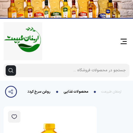
ارمغان طبیعت
محصولات غذایی
روغن سرخ کردنی 1800داتیس