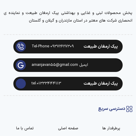
پخش محصولات لبنی و غذایی و بهداشتی پیک ارمغان طبیعت و نماینده ی
انحصاری شرکت های معتبر در استان مازندران و گیلان و گلستان
پیک ارمغان طبیعت
Tel-Phone 09372627309
ایمیل arnanjavan55@gmail.com
پیک ارمغان طبیعت
tel:01333444113
دسترسی سریع
پرطرفدار ها
صفحه اصلی
تماس با ما