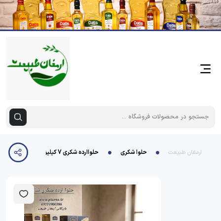
ارمغان طبیعت
حلوا شکری
حلواارده شکری 7 کیلیویی مخلوط با طعم وانیل نیاکان