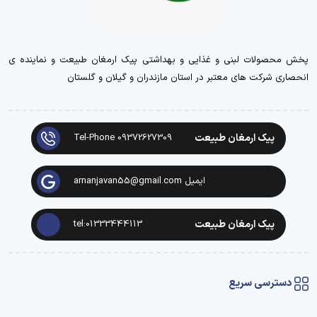
پخش محصولات لبنی و غذایی و بهداشتی پیک ارمغان طبیعت و نماینده ی
انحصاری شرکت های معتبر در استان مازندران و گیلان و گلستان
پیک ارمغان طبیعت
Tel-Phone 09372627309
ایمیل arnanjavan55@gmail.com
پیک ارمغان طبیعت
tel:01333444113
دسترسی سریع