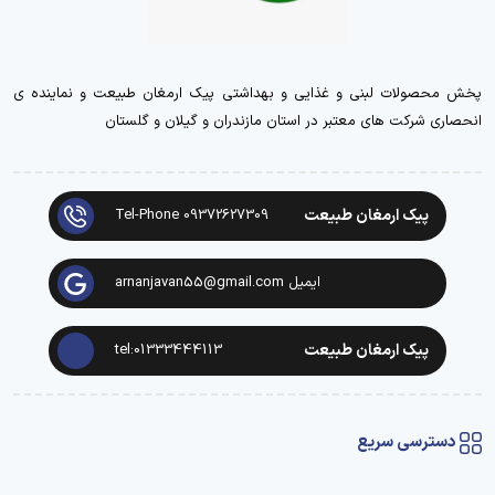
پخش محصولات لبنی و غذایی و بهداشتی پیک ارمغان طبیعت و نماینده ی
انحصاری شرکت های معتبر در استان مازندران و گیلان و گلستان
پیک ارمغان طبیعت
Tel-Phone 09372627309
ایمیل arnanjavan55@gmail.com
پیک ارمغان طبیعت
tel:01333444113
دسترسی سریع