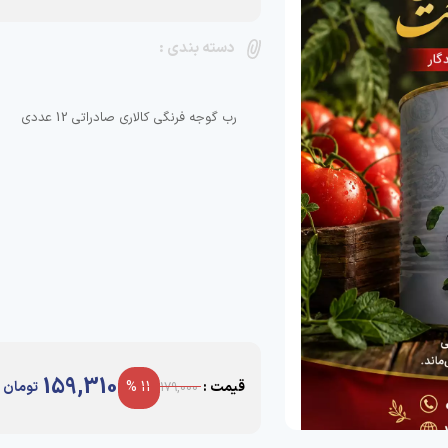
دسته بندی :
رب گوجه فرنگی کالاری صادراتی 12 عددی
159,310
قیمت :
11 %
تومان
179,000