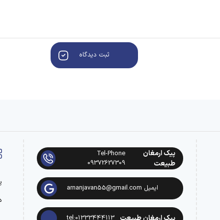
ثبت دیدگاه
پیک ارمغان
Tel-Phone
09372627309
طبیعت
پ
ایمیل arnanjavan55@gmail.com
د
پیک ارمغان طبیعت
tel:01333444113