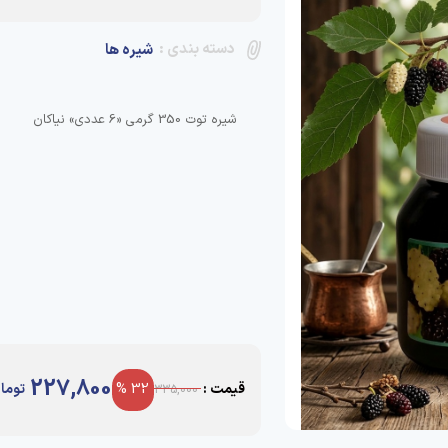
دسته بندی :
شیره ها
شیره توت 350 گرمی «6 عددی» نیاکان
227,800
قیمت :
32 %
توما
335,000