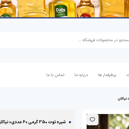
ت
پرطرفدار ها
درباره ما
تماس با ما
شیره توت 350 گرمی «6 عددی» نیاکان