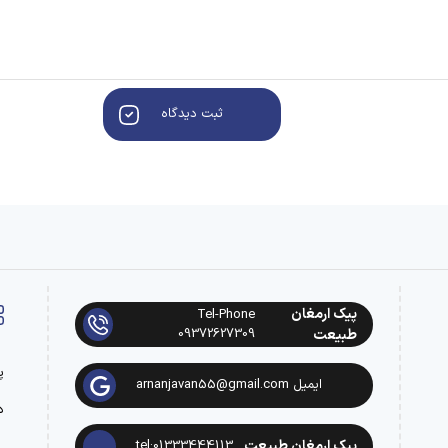
ثبت دیدگاه
پیک ارمغان
Tel-Phone
09372627309
طبیعت
پ
ایمیل arnanjavan55@gmail.com
د
پیک ارمغان طبیعت
tel:01333444113