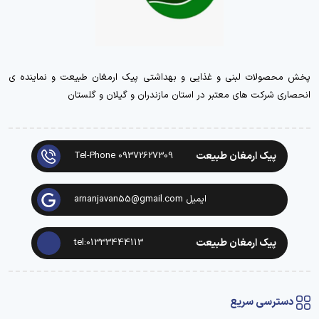
پخش محصولات لبنی و غذایی و بهداشتی پیک ارمغان طبیعت و نماینده ی
انحصاری شرکت های معتبر در استان مازندران و گیلان و گلستان
پیک ارمغان طبیعت
Tel-Phone 09372627309
ایمیل arnanjavan55@gmail.com
پیک ارمغان طبیعت
tel:01333444113
دسترسی سریع