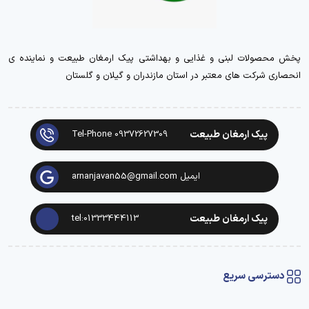
پخش محصولات لبنی و غذایی و بهداشتی پیک ارمغان طبیعت و نماینده ی
انحصاری شرکت های معتبر در استان مازندران و گیلان و گلستان
پیک ارمغان طبیعت
Tel-Phone 09372627309
ایمیل arnanjavan55@gmail.com
پیک ارمغان طبیعت
tel:01333444113
دسترسی سریع