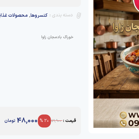
دسته بندی :
,
کنسروها
محصولات غذا
خوراک بادمجان زاوا
48,000
قیمت :
20 %
تومان
59,900