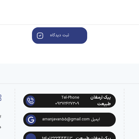
ثبت دیدگاه
پیک ارمغان
Tel-Phone
09372627309
طبیعت
پ
ایمیل arnanjavan55@gmail.com
د
پیک ارمغان طبیعت
tel:01333444113