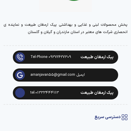
پخش محصولات لبنی و غذایی و بهداشتی پیک ارمغان طبیعت و نماینده ی
انحصاری شرکت های معتبر در استان مازندران و گیلان و گلستان
پیک ارمغان طبیعت
Tel-Phone 09372627309
ایمیل arnanjavan55@gmail.com
پیک ارمغان طبیعت
tel:01333444113
دسترسی سریع