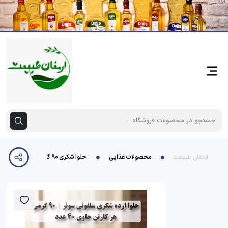
ارمغان طبیعت
محصولات غذایی
حلوا شکری 90 گرمی سونر