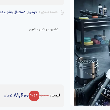
دسته بندی :
,
خودرو
دستمال وشوینده
شامپو و واکس ماشین
81,600
قیمت :
46 %
تومان
150,000