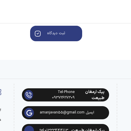
ثبت دیدگاه
پیک ارمغان
Tel-Phone
09372627309
طبیعت
پ
ایمیل arnanjavan55@gmail.com
د
پیک ارمغان طبیعت
tel:01333444113