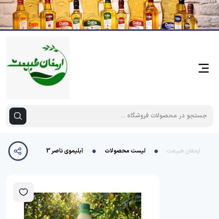
ارمغان طبیعت
لیست محصولات
آبلیموی ناصر 3 لیتری پت 4 عددی