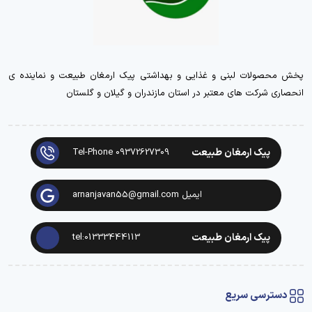
پخش محصولات لبنی و غذایی و بهداشتی پیک ارمغان طبیعت و نماینده ی
انحصاری شرکت های معتبر در استان مازندران و گیلان و گلستان
پیک ارمغان طبیعت
Tel-Phone 09372627309
ایمیل arnanjavan55@gmail.com
پیک ارمغان طبیعت
tel:01333444113
دسترسی سریع