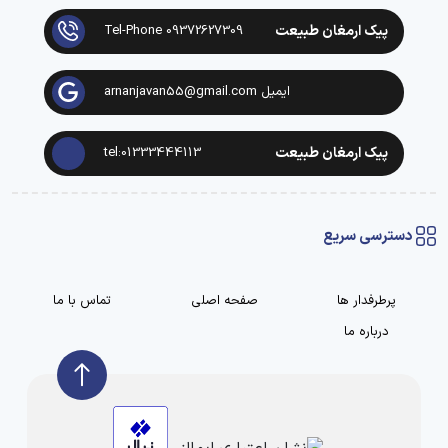
پیک ارمغان طبیعت
Tel-Phone 09372627309
ایمیل arnanjavan55@gmail.com
پیک ارمغان طبیعت
tel:01333444113
دسترسی سریع
پرطرفدار ها
صفحه اصلی
تماس با ما
درباره ما