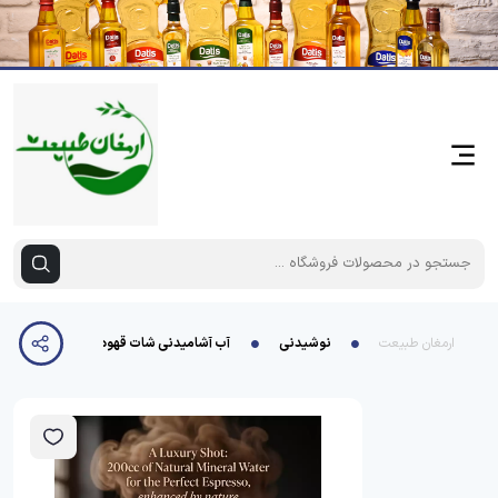
ارمغان طبیعت
نوشیدنی
آب آشامیدنی شات قهوه ی 200سی سی لاکچر ی تاج سو