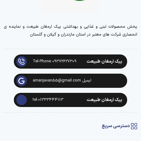
پخش محصولات لبنی و غذایی و بهداشتی پیک ارمغان طبیعت و نماینده ی
انحصاری شرکت های معتبر در استان مازندران و گیلان و گلستان
پیک ارمغان طبیعت
Tel-Phone 09372627309
ایمیل arnanjavan55@gmail.com
پیک ارمغان طبیعت
tel:01333444113
دسترسی سریع