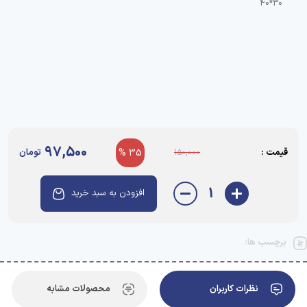
30*40
97,500
قیمت :
35 %
تومان
150,000
1
افزودن به سبد خرید
برچسب ها:
نظرات کاربران
محصولات مشابه