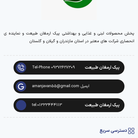
پخش محصولات لبنی و غذایی و بهداشتی پیک ارمغان طبیعت و نماینده ی
انحصاری شرکت های معتبر در استان مازندران و گیلان و گلستان
پیک ارمغان طبیعت
Tel-Phone 09372627309
ایمیل arnanjavan55@gmail.com
پیک ارمغان طبیعت
tel:01333444113
دسترسی سریع