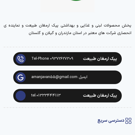
پخش محصولات لبنی و غذایی و بهداشتی پیک ارمغان طبیعت و نماینده ی
انحصاری شرکت های معتبر در استان مازندران و گیلان و گلستان
پیک ارمغان طبیعت
Tel-Phone 09372627309
ایمیل arnanjavan55@gmail.com
پیک ارمغان طبیعت
tel:01333444113
دسترسی سریع