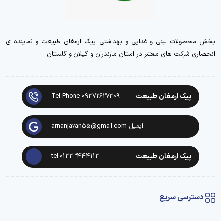
پخش محصولات لبنی و غذایی و بهداشتی پیک ارمغان طبیعت و نماینده ی
انحصاری شرکت های معتبر در استان مازندران و گیلان و گلستان
پیک ارمغان طبیعت
Tel-Phone 09372627309
ایمیل arnanjavan55@gmail.com
پیک ارمغان طبیعت
tel:01333444113
دسترسی سریع