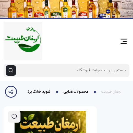
ارمغان طبیعت
محصولات غذایی
شوید خشک پرند سلفون16عددی پنجاه گرمی