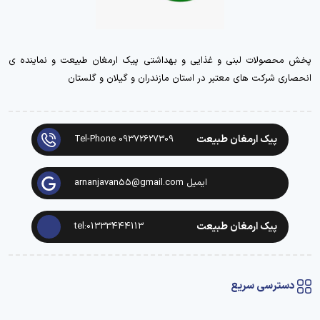
پخش محصولات لبنی و غذایی و بهداشتی پیک ارمغان طبیعت و نماینده ی
انحصاری شرکت های معتبر در استان مازندران و گیلان و گلستان
پیک ارمغان طبیعت
Tel-Phone 09372627309
ایمیل arnanjavan55@gmail.com
پیک ارمغان طبیعت
tel:01333444113
دسترسی سریع