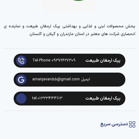
پخش محصولات لبنی و غذایی و بهداشتی پیک ارمغان طبیعت و نماینده ی
انحصاری شرکت های معتبر در استان مازندران و گیلان و گلستان
پیک ارمغان طبیعت
Tel-Phone 09372627309
ایمیل arnanjavan55@gmail.com
پیک ارمغان طبیعت
tel:01333444113
دسترسی سریع