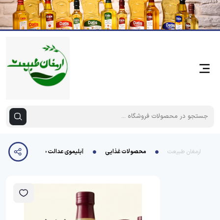
ارمغان طبیعت
محصولات غذایی
آبلیموی عدالت 420 شیشه 12 عددی