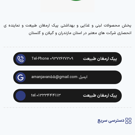
پخش محصولات لبنی و غذایی و بهداشتی پیک ارمغان طبیعت و نماینده ی
انحصاری شرکت های معتبر در استان مازندران و گیلان و گلستان
پیک ارمغان طبیعت
Tel-Phone 09372627309
ایمیل arnanjavan55@gmail.com
پیک ارمغان طبیعت
tel:01333444113
دسترسی سریع