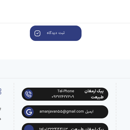
ثبت دیدگاه
پیک ارمغان
Tel-Phone
09372627309
طبیعت
پ
ایمیل arnanjavan55@gmail.com
د
پیک ارمغان طبیعت
tel:01333444113