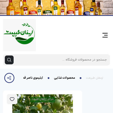
ارمغان طبیعت
محصولات غذایی
آبلیموی ناصر قطره چکانی 400گرمی