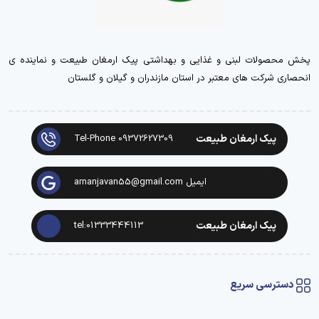
پخش محصولات لبنی و غذایی و بهداشتی پیک ارمغان طبیعت و نماینده ی
انحصاری شرکت های معتبر در استان مازندران و گیلان و گلستان
پیک ارمغان طبیعت
Tel-Phone 09372627309
ایمیل arnanjavan55@gmail.com
پیک ارمغان طبیعت
tel:01333444113
دسترسی سریع