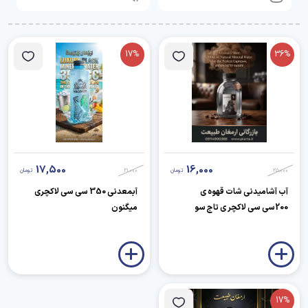
17%
36%
17,500
16,000
25,000
تومان
21,000
تومان
آب آشامیدنی شات قهوه ی
آبمعدنی 350 سی سی لاکچری
200سی سی لاکچر ی تاج سو
میگنون
17%