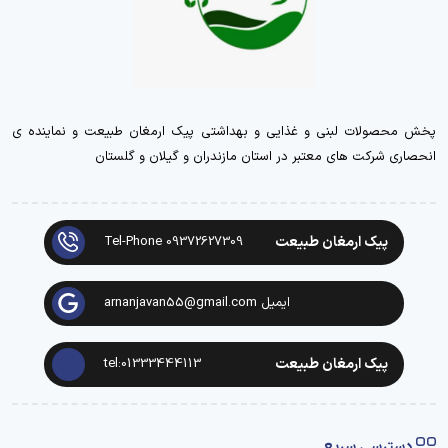
پخش محصولات لبنی و غذایی و بهداشتی پیک ارمغان طبیعت و نماینده ی
انحصاری شرکت های معتبر در استان مازندران و گیلان و گلستان
پیک ارمغان طبیعت
Tel-Phone 09372627309
ایمیل arnanjavan55@gmail.com
پیک ارمغان طبیعت
tel:01333444113
دسترسی سریع