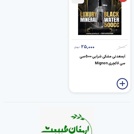
25,000
30,000
تومان
آبمعدنی مشکی شرابی 500سی
سی لاکچری Mignon