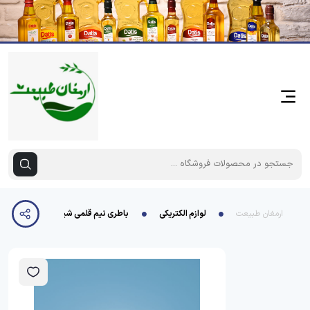
ارمغان طبیعت
لوازم الکتریکی
باطری نیم قلمی شیرینگ نیونایس