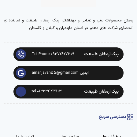
پخش محصولات لبنی و غذایی و بهداشتی پیک ارمغان طبیعت و نماینده ی
انحصاری شرکت های معتبر در استان مازندران و گیلان و گلستان
پیک ارمغان طبیعت
Tel-Phone 09372627309
ایمیل arnanjavan55@gmail.com
پیک ارمغان طبیعت
tel:01333444113
دسترسی سریع
پرطرفدار ها
صفحه اصلی
تماس با ما