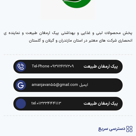
پخش محصولات لبنی و غذایی و بهداشتی پیک ارمغان طبیعت و نماینده ی
انحصاری شرکت های معتبر در استان مازندران و گیلان و گلستان
پیک ارمغان طبیعت
Tel-Phone 09372627309
ایمیل arnanjavan55@gmail.com
پیک ارمغان طبیعت
tel:01333444113
دسترسی سریع