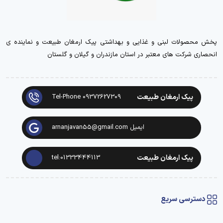
پخش محصولات لبنی و غذایی و بهداشتی پیک ارمغان طبیعت و نماینده ی
انحصاری شرکت های معتبر در استان مازندران و گیلان و گلستان
پیک ارمغان طبیعت
Tel-Phone 09372627309
ایمیل arnanjavan55@gmail.com
پیک ارمغان طبیعت
tel:01333444113
دسترسی سریع