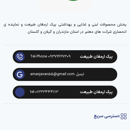
پخش محصولات لبنی و غذایی و بهداشتی پیک ارمغان طبیعت و نماینده ی
انحصاری شرکت های معتبر در استان مازندران و گیلان و گلستان
پیک ارمغان طبیعت
Tel-Phone 09372627309
ایمیل arnanjavan55@gmail.com
پیک ارمغان طبیعت
tel:01333444113
دسترسی سریع